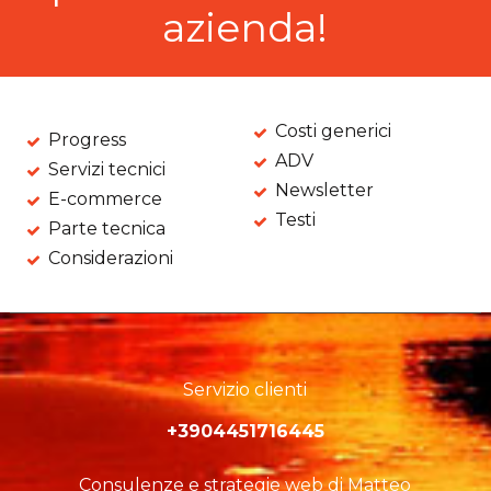
azienda!
Costi generici
Progress
ADV
Servizi tecnici
Newsletter
E-commerce
Testi
Parte tecnica
Considerazioni
Servizio clienti
+3904451716445
Consulenze e strategie web di Matteo