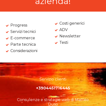
azienda!
Costi generici
Progress
ADV
Servizi tecnici
Newsletter
E-commerce
Testi
Parte tecnica
Considerazioni
Servizio clienti
+3904451716445
Consulenze e strategie web di Matteo
Duso