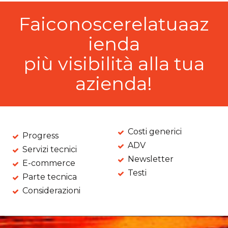
Faiconoscerelatuaaz
ienda
più visibilità alla tua
azienda!
Costi generici
Progress
ADV
Servizi tecnici
Newsletter
E-commerce
Testi
Parte tecnica
Considerazioni