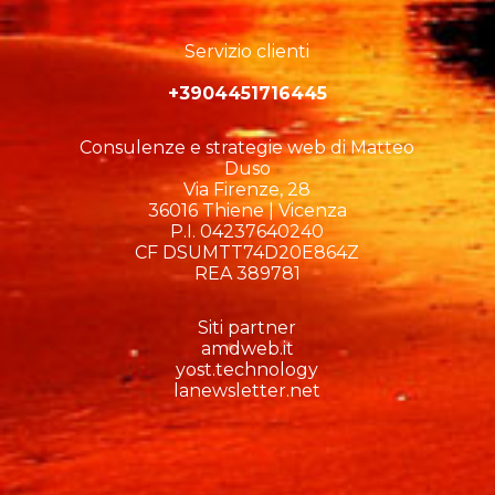
Servizio clienti
+3904451716445
Consulenze e strategie web di Matteo
Duso
Via Firenze, 28
36016 Thiene | Vicenza
P.I. 04237640240
CF DSUMTT74D20E864Z
REA 389781
Siti partner
amdweb.it
yost.technology
lanewsletter.net