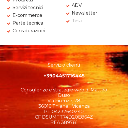
ADV
Servizi tecnici
Newsletter
E-commerce
Testi
Parte tecnica
Considerazioni
Servizio clienti
+3904451716445
Consulenze e strategie web di Matteo
Duso
Via Firenze, 28
36016 Thiene | Vicenza
P.I. 04237640240
CF DSUMTT74D20E864Z
REA 389781