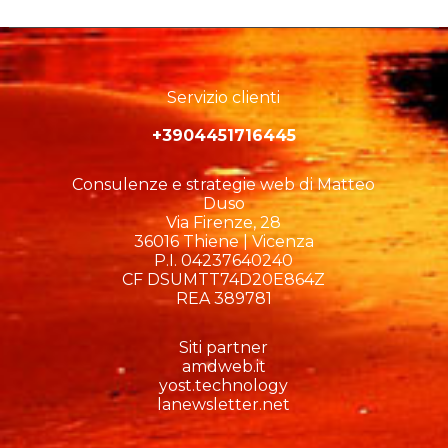
Servizio clienti
+3904451716445
Consulenze e strategie web di Matteo
Duso
Via Firenze, 28
36016 Thiene | Vicenza
P.I. 04237640240
CF DSUMTT74D20E864Z
REA 389781
Siti partner
amdweb.it
yost.technology
lanewsletter.net