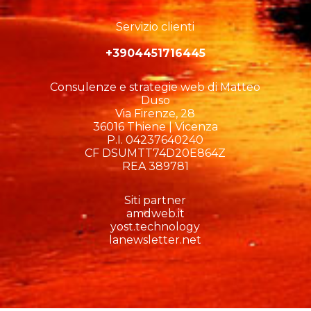
Servizio clienti
+3904451716445
Consulenze e strategie web di Matteo
Duso
Via Firenze, 28
36016 Thiene | Vicenza
P.I. 04237640240
CF DSUMTT74D20E864Z
REA 389781
Siti partner
amdweb.it
yost.technology
lanewsletter.net