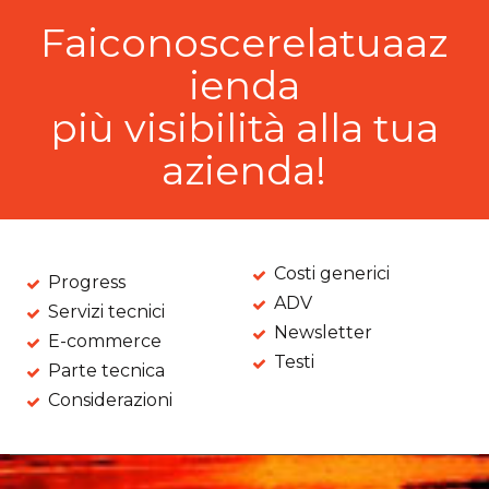
Faiconoscerelatuaaz
ienda
più visibilità alla tua
azienda!
Costi generici
Progress
ADV
Servizi tecnici
Newsletter
E-commerce
Testi
Parte tecnica
Considerazioni